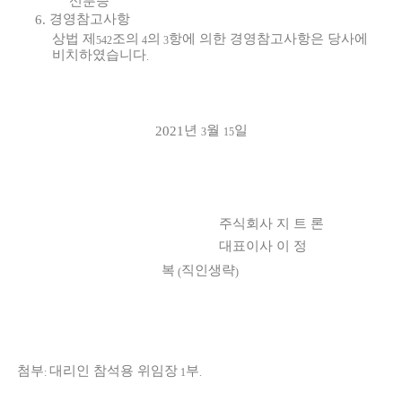
신분증
경영참고사항
6.
상법 제
조의
의
항에 의한 경영참고사항은 당사에
542
4
3
비치하였습니다
.
년
월
일
2021
3
15
주식회사 지 트 론
대표이사 이 정
복
직인생략
(
)
첨부
대리인 참석용 위임장
부
:
1
.