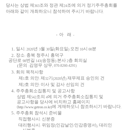
당사는 상법 제
조와 정관 제
조에 의거 정기주주총회를
363
24
아래와 같이 개최하오니 참석하여 주시기 바랍니다
.
아
래
-
-
일시
년
월
일
화요일
오전
시
분
1.
: 2020
3
30
(
)
10
00
장소
충북 청주시 흥덕구
2.
:
공단로
번길
송정동
본사
층 회의실
98
143(
)
2
문의
김영무 상무
(
, 070-8260-4291)
:
회의 목적사항
3.
제
호 의안
제
기
년
재무제표 승인의 건
1
:
32
(2020
)
제
호 의안
이사 및 감사 선임의 건
2
:
4.
주주총회소집통지 및 공고사항
상법 제
조의
에 의거 주주총회소집통지 및
542
4
공고사항을 당사에 비치하고 홈페이지
에 게재하오니 참조하시기 바랍니다
(
.
http://www.getron.co.kr)
5.
주주총회 참석시 준비물
직접행사시
신분증
:
대리행사시
위임장
인감날인
인감증명서
대리인
:
(
/
),